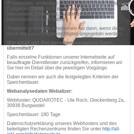
IP-Adressen, eindeutige Zuordnungsmerkmale mobiler
Endgeräte, Daten zu Ihren Besuchen auf unserer
Internetseite, Endgeräte, mit denen Sie unsere
Internetseite besucht haben)
Angaben zu Kindern erheben wir nur dann, wenn diese
durch die Erziehungsberechtigten angegeben werden.
Wer erhält ggf. Ihre personenbezogenen Daten
übermittelt?
Falls einzelne Funktionen unserer Internetseite auf
beauftragte Dienstleister zurückgreifen, informieren wir
Sie hier im Detail über die jeweiligen Vorgänge.
Dabei nennen wir auch die festgelegten Kriterien der
Speicherdauer.
Webanalysedaten Webalizer:
Webhoster: QUDAROTEC - Ute Roch, Glockenberg 2a,
30938 Burgwedel
Speicherdauer: 180 Tage
Datenschutzerklärung unseres Webhosters und des
beteiligten Rechenzentrums finden Sie unter
http://all-