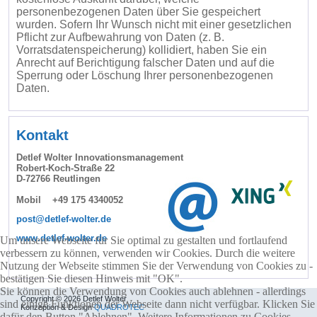
personenbezogenen Daten über Sie gespeichert
wurden. Sofern Ihr Wunsch nicht mit einer gesetzlichen
Pflicht zur Aufbewahrung von Daten (z. B.
Vorratsdatenspeicherung) kollidiert, haben Sie ein
Anrecht auf Berichtigung falscher Daten und auf die
Sperrung oder Löschung Ihrer personenbezogenen
Daten.
Kontakt
Detlef Wolter Innovationsmanagement
Robert-Koch-Straße 22
D-72766 Reutlingen
Mobil +49 175 4340052
post@detlef-wolter.de
www.detlef-wolter.de
Um unsere Webseite für Sie optimal zu gestalten und fortlaufend
verbessern zu können, verwenden wir Cookies. Durch die weitere
Nutzung der Webseite stimmen Sie der Verwendung von Cookies zu -
bestätigen Sie diesen Hinweis mit "OK".
Sie können die Verwendung von Cookies auch ablehnen - allerdings
Copyright © 2026 Detlef Wolter
sind einige Funktionen der Webseite dann nicht verfügbar. Klicken Sie
Konzeption & Design
QUADROTEC
dafür den Button "Ablehnen". Weitere Informationen zu Cookies