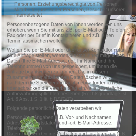
Personen, Erziehungsberechtigte von Personen,
Mitarbeiter juristischer Personen, Besucher unserer
Internetseite)
Personenbezogene Daten von Ihnen werden von uns
erhoben, wenn Sie mit uns z.B. per E-Mail oder Telefon,
Fax oder per Brief in Kontakt treten und z.B. einen
Termin ausmachen wollen.
Wollen Sie per E-Mail oder über unser Kontaktformular
eine Anfrage stellen, werden die von Ihnen mitgeteilten
Daten (Ihre E-Mail-Adresse, ggf. Ihr Name und Ihre
Telefonnummer) von uns gespeichert, um Ihnen die
Anfrage beantworten zu können. Die in diesem
Zusammenhang anfallenden Daten löschen wir,
nachdem die Speicherung nicht mehr erforderlich ist,
oder schränken die Verarbeitung ein, falls gesetzliche
Aufbewahrungspflichten bestehen (Rechtsgrundlage ist
Art. 6 Abs. 1 S. 1 lit. b DSGVO).
Folgende persönliche Daten verarbeiten wir:
Persönliche Angaben (z.B. Vor- und Nachnamen,
Adresse, Geburtsdatum und -ort, E-Mail-Adresse,
Telefonnummer)
Daten zu Ihrem Online-Verhalten und -präferenzen (z.B.