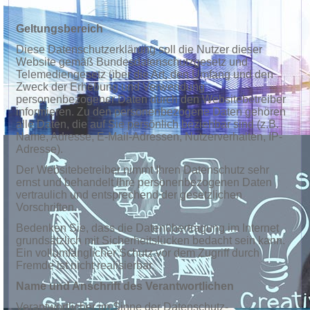
Geltungsbereich
Diese Datenschutzerklärung soll die Nutzer dieser
Website gemäß Bundesdatenschutzgesetz und
Telemediengesetz über die Art, den Umfang und den
Zweck der Erhebung und Verwendung
personenbezogener Daten durch den Websitebetreiber
informieren. Zu den personenbezogene Daten gehören
alle Daten, die auf Sie persönlich beziehbar sind (z.B.
Name, Adresse, E-Mail-Adressen, Nutzerverhalten, IP-
Adresse).
Der Websitebetreiber nimmt Ihren Datenschutz sehr
ernst und behandelt Ihre personenbezogenen Daten
vertraulich und entsprechend der gesetzlichen
Vorschriften.
Bedenken Sie, dass die Datenübertragung im Internet
grundsätzlich mit Sicherheitslücken bedacht sein kann.
Ein vollumfänglicher Schutz vor dem Zugriff durch
Fremde ist nicht realisierbar.
Name und Anschrift des Verantwortlichen
Verantwortlicher im Sinne der Datenschutz-