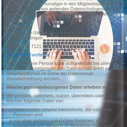
Grundverordnung, sonstiger in den Mitgliedstaaten der
Europäischen Union geltenden Datenschutzgesetze und
anderer Bestimmungen mit datenschutzrechtlichem
Charakter ist:
Detlef Wolter
Robert-Koch-Straße 22
72766 Reutlingen
Telefon +49 7121 1396596
post@detlef-wolter.de
Jede betroffene Person kann sich jederzeit bei allen
Fragen und Anregungen zum Datenschutz direkt an den
Verantwortlichen im Sinne der Datenschutz-
Grundverordnung wenden.
Welche personenbezogenen Daten erheben wir?
Wir erheben, speichern, nutzen, übermitteln oder
löschen folgende Daten von:
Interessenten unserer Internetseite, die natürliche
Personen sind
von allen anderen natürlichen Personen, die in
Kontakt mit uns stehen (z.B. Bevollmächtigte von